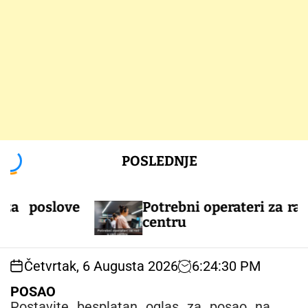
S
POSLEDNJE
k
i
p
slove
Potrebni operateri za rad u call
t
centru
o
c
o
Četvrtak, 6 Augusta 2026
6
:
24
:
30
PM
n
t
POSAO
e
Postavite besplatan oglas za posao na