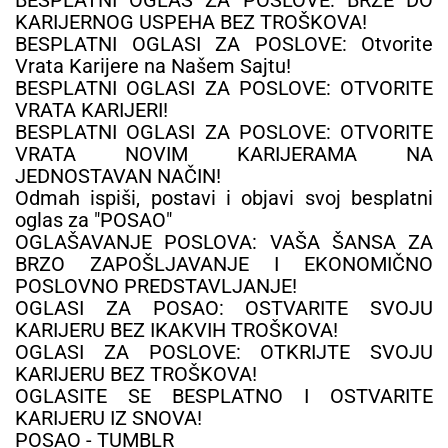
KARIJERNOG USPEHA BEZ TROŠKOVA!
BESPLATNI OGLASI ZA POSLOVE: Otvorite
Vrata Karijere na Našem Sajtu!
BESPLATNI OGLASI ZA POSLOVE: OTVORITE
VRATA KARIJERI!
BESPLATNI OGLASI ZA POSLOVE: OTVORITE
VRATA NOVIM KARIJERAMA NA
JEDNOSTAVAN NAČIN!
Odmah ispiši, postavi i objavi svoj besplatni
oglas za "POSAO"
OGLAŠAVANJE POSLOVA: VAŠA ŠANSA ZA
BRZO ZAPOŠLJAVANJE I EKONOMIČNO
POSLOVNO PREDSTAVLJANJE!
OGLASI ZA POSAO: OSTVARITE SVOJU
KARIJERU BEZ IKAKVIH TROŠKOVA!
OGLASI ZA POSLOVE: OTKRIJTE SVOJU
KARIJERU BEZ TROŠKOVA!
OGLASITE SE BESPLATNO I OSTVARITE
KARIJERU IZ SNOVA!
POSAO - TUMBLR