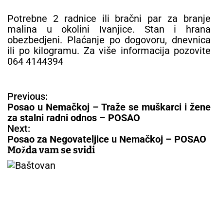
Potrebne 2 radnice ili bračni par za branje
malina u okolini Ivanjice. Stan i hrana
obezbedjeni. Plaćanje po dogovoru, dnevnica
ili po kilogramu. Za više informacija pozovite
064 4144394
N
Previous:
a
Posao u Nemačkoj – Traže se muškarci i žene
v
za stalni radni odnos – POSAO
i
Next:
g
Posao za Negovateljice u Nemačkoj – POSAO
a
Možda vam se svidi
c
i
j
a
č
l