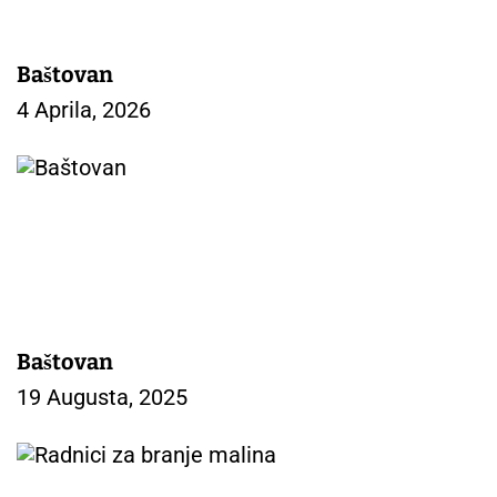
a
n
a
Baštovan
k
4 Aprila, 2026
a
Baštovan
19 Augusta, 2025