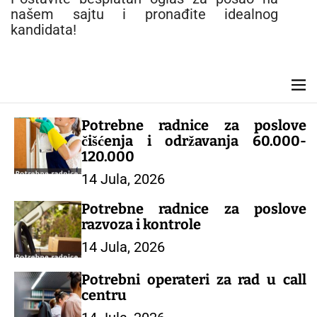
n
našem sajtu i pronađite idealnog
t
kandidata!
M
e
n
Potrebne radnice za poslove
u
čišćenja i održavanja 60.000-
120.000
14 Jula, 2026
Potrebne radnice za poslove
razvoza i kontrole
14 Jula, 2026
Potrebni operateri za rad u call
centru