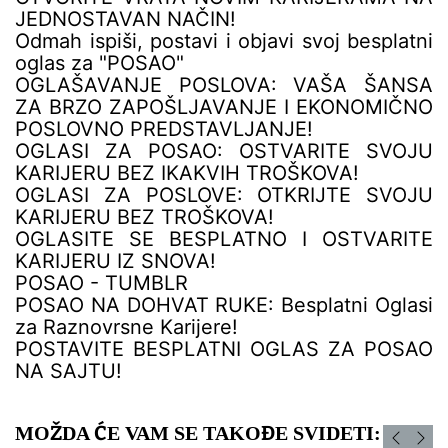
JEDNOSTAVAN NAČIN!
Odmah ispiši, postavi i objavi svoj besplatni
oglas za "POSAO"
OGLAŠAVANJE POSLOVA: VAŠA ŠANSA
ZA BRZO ZAPOŠLJAVANJE I EKONOMIČNO
POSLOVNO PREDSTAVLJANJE!
OGLASI ZA POSAO: OSTVARITE SVOJU
KARIJERU BEZ IKAKVIH TROŠKOVA!
OGLASI ZA POSLOVE: OTKRIJTE SVOJU
KARIJERU BEZ TROŠKOVA!
OGLASITE SE BESPLATNO I OSTVARITE
KARIJERU IZ SNOVA!
POSAO - TUMBLR
POSAO NA DOHVAT RUKE: Besplatni Oglasi
za Raznovrsne Karijere!
POSTAVITE BESPLATNI OGLAS ZA POSAO
NA SAJTU!
MOŽDA ĆE VAM SE TAKOĐE SVIDETI: