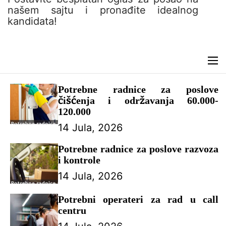
n
našem sajtu i pronađite idealnog
t
kandidata!
M
e
n
Potrebne radnice za poslove
u
čišćenja i održavanja 60.000-
120.000
14 Jula, 2026
Potrebne radnice za poslove razvoza
i kontrole
14 Jula, 2026
Potrebni operateri za rad u call
centru