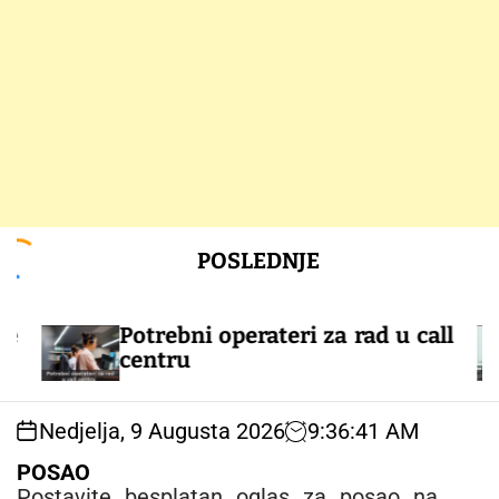
S
POSLEDNJE
k
i
p
Potrebni operateri za rad u call
t
P
centru
o
c
o
Nedjelja, 9 Augusta 2026
9
:
36
:
41
AM
n
t
POSAO
e
Postavite besplatan oglas za posao na