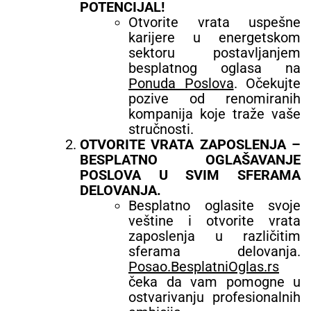
POTENCIJAL!
Otvorite vrata uspešne
karijere u energetskom
sektoru postavljanjem
besplatnog oglasa na
Ponuda Poslova
. Očekujte
pozive od renomiranih
kompanija koje traže vaše
stručnosti.
OTVORITE VRATA ZAPOSLENJA –
BESPLATNO OGLAŠAVANJE
POSLOVA U SVIM SFERAMA
DELOVANJA.
Besplatno oglasite svoje
veštine i otvorite vrata
zaposlenja u različitim
sferama delovanja.
Posao.BesplatniOglas.rs
čeka da vam pomogne u
ostvarivanju profesionalnih