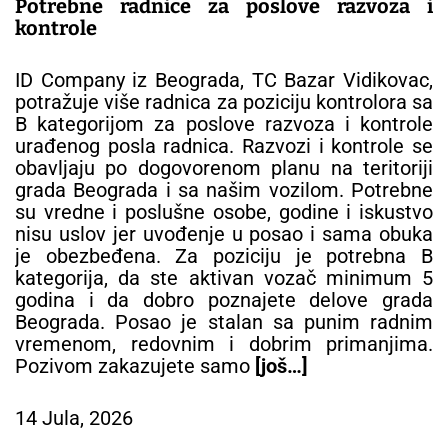
Potrebne radnice za poslove razvoza i
kontrole
ID Company iz Beograda, TC Bazar Vidikovac,
potražuje više radnica za poziciju kontrolora sa
B kategorijom za poslove razvoza i kontrole
urađenog posla radnica. Razvozi i kontrole se
obavljaju po dogovorenom planu na teritoriji
grada Beograda i sa našim vozilom. Potrebne
su vredne i poslušne osobe, godine i iskustvo
nisu uslov jer uvođenje u posao i sama obuka
je obezbeđena. Za poziciju je potrebna B
kategorija, da ste aktivan vozač minimum 5
godina i da dobro poznajete delove grada
Beograda. Posao je stalan sa punim radnim
vremenom, redovnim i dobrim primanjima.
Pozivom zakazujete samo
[još…]
14 Jula, 2026