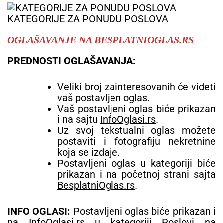
KATEGORIJE ZA PONUDU POSLOVA
OGLAŠAVANJE NA BESPLATNIOGLAS.RS
PREDNOSTI OGLAŠAVANJA:
Veliki broj zainteresovanih će videti
vaš postavljen oglas.
Vaš postavljeni oglas biće prikazan
i na sajtu
InfoOglasi.rs
.
Uz svoj tekstualni oglas možete
postaviti i fotografiju nekretnine
koja se izdaje.
Postavljeni oglas u kategoriji biće
prikazan i na početnoj strani sajta
BesplatniOglas.rs
.
INFO OGLASI:
Postavljeni oglas biće prikazan i
na
InfoOglasi.rs
u kategoriji
Poslovi na