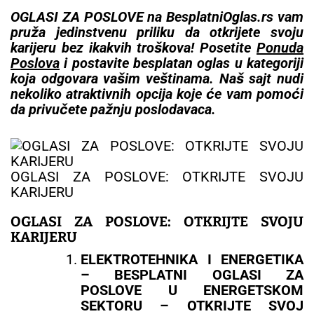
OGLASI ZA POSLOVE na BesplatniOglas.rs vam
pruža jedinstvenu priliku da otkrijete svoju
karijeru bez ikakvih troškova! Posetite
Ponuda
Poslova
i postavite besplatan oglas u kategoriji
koja odgovara vašim veštinama. Naš sajt nudi
nekoliko atraktivnih opcija koje će vam pomoći
da privučete pažnju poslodavaca.
OGLASI ZA POSLOVE: OTKRIJTE SVOJU
KARIJERU
OGLASI ZA POSLOVE: OTKRIJTE SVOJU
KARIJERU
ELEKTROTEHNIKA I ENERGETIKA
– BESPLATNI OGLASI ZA
POSLOVE U ENERGETSKOM
SEKTORU – OTKRIJTE SVOJ