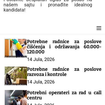
n
našem sajtu i pronađite idealnog
t
kandidata!
M
e
n
Potrebne radnice za poslove
u
čišćenja i održavanja 60.000-
120.000
14 Jula, 2026
Potrebne radnice za poslove
razvoza i kontrole
14 Jula, 2026
Potrebni operateri za rad u call
centru