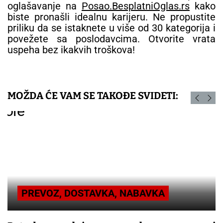
oglašavanje na
Posao.BesplatniOglas.rs
kako
biste pronašli idealnu karijeru. Ne propustite
priliku da se istaknete u više od 30 kategorija i
povežete sa poslodavcima. Otvorite vrata
uspeha bez ikakvih troškova!
MOŽDA ĆE VAM SE TAKOĐE SVIDETI:
PREVOZ, DOSTAVKA, NABAVKA