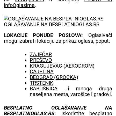
InfoOglasima
.
OGLAŠAVANJE NA BESPLATNIOGLAS.RS
LOKACIJE PONUDE POSLOVA:
Oglasivači
mogu izabrati lokaciju za prikaz oglasa, poput:
ZAJEČAR
PREŠEVO
KRAGUJEVAC (AERODROM)
ČAJETINA
BEOGRAD (GROCKA)
TRSTENIK
BABUŠNICA
…i mnoga druga
naseljena mesta, varošice i gradovi.
BESPLATNO OGLAŠAVANJE NA
BESPLATNIOGLAS.RS
:
Iskoristite besplatno