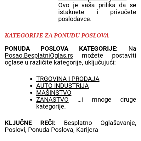
Ovo je vaša prilika da se
istaknete i privučete
poslodavce.
KATEGORIJE ZA PONUDU POSLOVA
PONUDA POSLOVA KATEGORIJE:
Na
Posao.BesplatniOglas.rs
možete postaviti
oglase u različite kategorije, uključujući:
TRGOVINA I PRODAJA
AUTO INDUSTRIJA
MAŠINSTVO
ZANASTVO
…i mnoge druge
kategorije.
KLJUČNE REČI:
Besplatno Oglašavanje,
Poslovi, Ponuda Poslova, Karijera