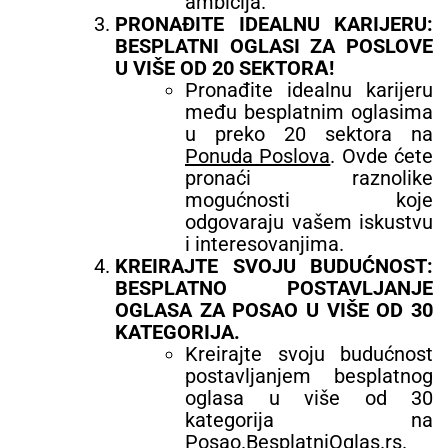
ambicija.
PRONAĐITE IDEALNU KARIJERU:
BESPLATNI OGLASI ZA POSLOVE
U VIŠE OD 20 SEKTORА!
Pronađite idealnu karijeru
među besplatnim oglasima
u preko 20 sektora na
Ponuda Poslova
. Ovde ćete
pronaći raznolike
mogućnosti koje
odgovaraju vašem iskustvu
i interesovanjima.
KREIRAJTE SVOJU BUDUĆNOST:
BESPLATNO POSTAVLJANJE
OGLASA ZA POSAO U VIŠE OD 30
KATEGORIJA.
Kreirajte svoju budućnost
postavljanjem besplatnog
oglasa u više od 30
kategorija na
Posao.BesplatniOglas.rs
.